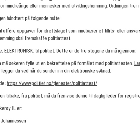
erfor mindreårige eller mennesker med utviklingshemming. Ordningen trer i 
ingen håndtert på følgende måte:
kal utføre oppgaver for idrettslaget som innebærer et tillits- eller ansva
emming skal fremskaffe politiattest.
, ELEKTRONISK, til politiet. Dette er de tre stegene du må igjennom:
 må søkeren fylle ut en bekreftelse på formålet med politiattesten.
La
legger du ved når du sender inn din elektroniske søknad.
ide
:
https://www.politiet.no/tjenester/politiattest/
en tilbake, fra politiet, må du fremvise denne til daglig leder for registr
kerøy IL er:
i Johannessen