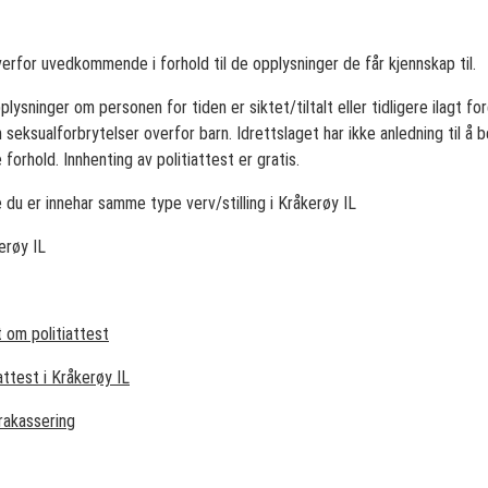
verfor uvedkommende i forhold til de opplysninger de får kjennskap til.
plysninger om personen for tiden er siktet/tiltalt eller tidligere ilagt 
seksualforbrytelser overfor barn. Idrettslaget har ikke anledning til å
 forhold. Innhenting av politiattest er gratis.
e du er innehar samme type verv/stilling i Kråkerøy IL
erøy IL
t om politiattest
attest i Kråkerøy IL
trakassering