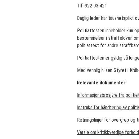
Tlf: 922 93 421
Daglig leder har taushetsplikt o
Politiattesten inneholder kun op
bestemmelser i straffeloven om 
politiattest for andre straffbare
Politiattesten er gyldig så leng
Med vennlig hilsen Styret i Kråk
Relevante dokumenter
Informasjonsbrosjyre fra politie
Instruks for håndtering av politi
Retningslinjer for overgrep og 
Varsle om kritikkverdige forhold