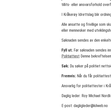
tillits- eller ansvarsforhold ov
I Kråkerøy Idrettslag blir ordn
Alle ansatte og frivillige som s
eller mennesker med utviklingsh
Søknaden sendes av den enkelte
Fyll ut:
Før søknaden sendes inn
Politiattest
Denne bekreftelsen 
Søk:
Du søker på politiet netts
Fremvis:
Når du får politiattest
Ansvarlig for politiattester i Krå
Daglig leder: Roy Michael Nordl
E-post:
dagligleder@kilweb.no