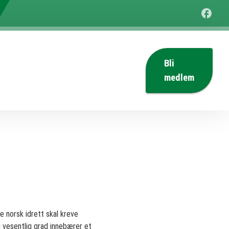
Bli
medlem
 norsk idrett skal kreve
i vesentlig grad innebærer et