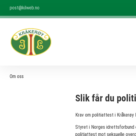
post@kilweb.no
Om oss
Slik får du polit
Krav om politiattest i Kråkerøy 
Styret i Norges idrettsforbund 
politiattest mot seksuelle over