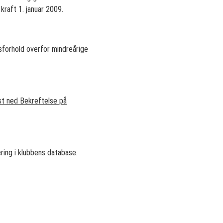
kraft 1. januar 2009.
rsforhold overfor mindreårige
st ned Bekreftelse på
ering i klubbens database.