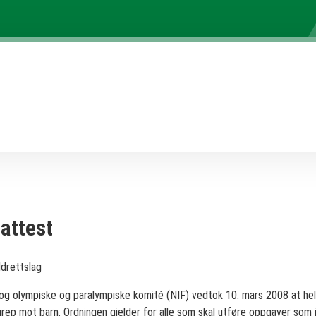
iattest
Idrettslag
og olympiske og paralympiske komité (NIF) vedtok 10. mars 2008 at hele
grep mot barn. Ordningen gjelder for alle som skal utføre oppgaver som 