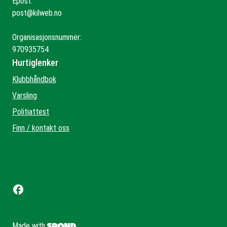
Epost:
post@kilweb.no
Organisasjonsnummer:
970935754
Hurtiglenker
Klubbhåndbok
Varsling
Politiattest
Finn / kontakt oss
Made with